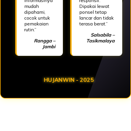
informasinya
responsif.
mudah
Dipakai lewat
dipahami,
ponsel tetap
cocok untuk
lancar dan tidak
pemakaian
terasa berat.”
rutin.”
Salsabila –
Rangga –
Tasikmalaya
Jambi
HUJANWIN - 2025