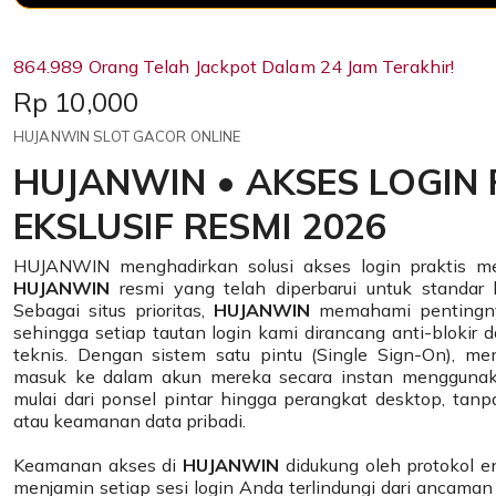
864.989 Orang Telah Jackpot Dalam 24 Jam Terakhir!
Price:
Rp 10,000
HUJANWIN SLOT GACOR ONLINE
HUJANWIN • AKSES LOGIN
EKSLUSIF RESMI 2026
HUJANWIN
menghadirkan solusi akses login praktis mel
HUJANWIN
resmi yang telah diperbarui untuk standa
Sebagai situs prioritas,
HUJANWIN
memahami pentingnya
sehingga setiap tautan login kami dirancang anti-blokir
teknis. Dengan sistem satu pintu (Single Sign-On), m
masuk ke dalam akun mereka secara instan menggunak
mulai dari ponsel pintar hingga perangkat desktop, tan
atau keamanan data pribadi.
Keamanan akses di
HUJANWIN
didukung oleh protokol en
menjamin setiap sesi login Anda terlindungi dari ancaman s